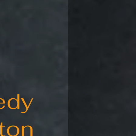
edy
eton