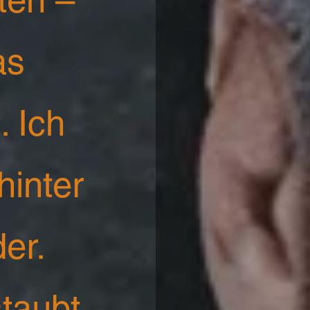
as
. Ich
hinter
er.
taubt,