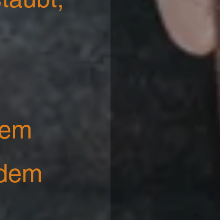
n
dem
 dem
r