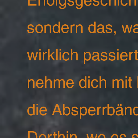
sondern das, w
wirklich passiert
nehme dich mit 
die Absperrbänd
Dorthin, wo es s