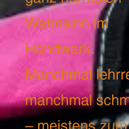
Wahnsinn im
Handwerk.
Manchmal lehrre
manchmal schm
– meistens zum