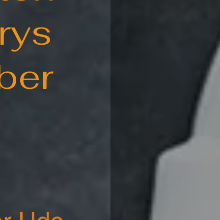
orys
ber