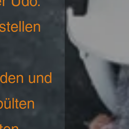
er Udo.
tellen
aden und
pülten
ten –