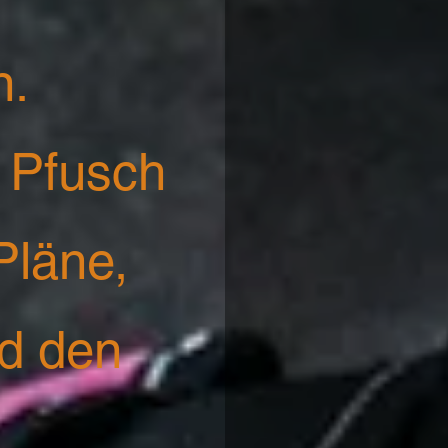
n.
 Pfusch
Pläne,
nd den