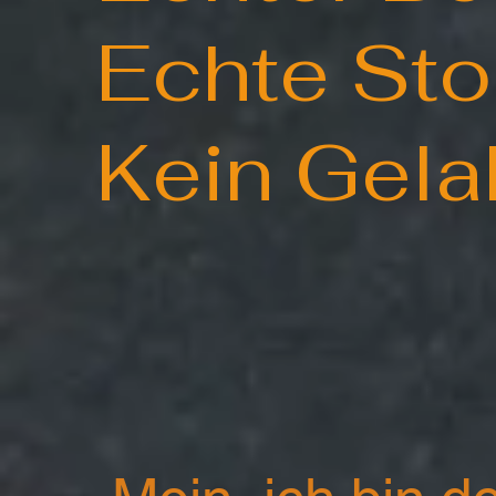
Echte St
Kein
Gela