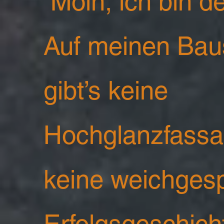
Moin, ich bin d
Auf meinen Baus
gibt’s keine
Hochglanzfass
keine weichges
Erfolgsgeschich